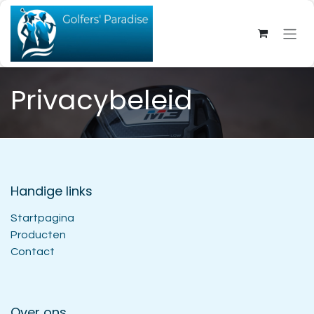
Overslaan naar inhoud
Privacybeleid
Handige links
Startpagina
Producten
Contact
Over ons